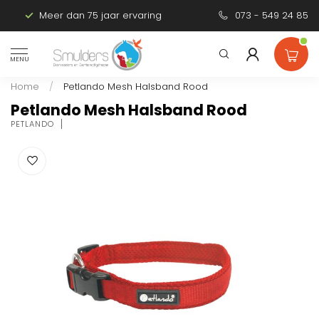
Meer dan 75 jaar ervaring
Persoonlijk advies
073 - 549 24 85
MENU
Home
/
Petlando Mesh Halsband Rood
Petlando Mesh Halsband Rood
PETLANDO