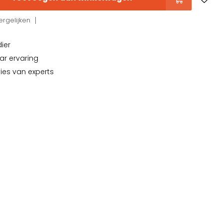
rgelijken
dier
ar ervaring
vies van experts