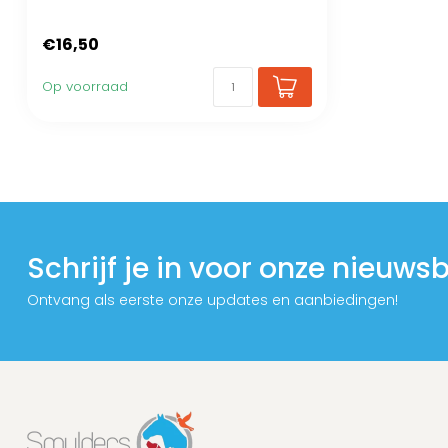
€16,50
Op voorraad
Schrijf je in voor onze nieuwsb
Ontvang als eerste onze updates en aanbiedingen!