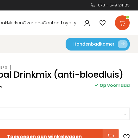
073 - 549 24 85
ank
Merken
Over ons
Contact
Loyalty
Hondenbadkamer
DERS
bal Drinkmix (anti-bloedluis)
Op voorraad
tw
Toevoegen aan winkelwagen