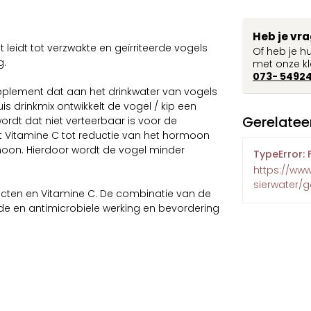
Heb je vr
 leidt tot verzwakte en geïrriteerde vogels
Of heb je h
g.
met onze kl
073- 5492
g supplement dat aan het drinkwater van vogels
s drinkmix ontwikkelt de vogel / kip een
Gerelatee
ordt dat niet verteerbaar is voor de
idt Vitamine C tot reductie van het hormoon
moon. Hierdoor wordt de vogel minder
TypeError: 
https://ww
sierwater/
racten en Vitamine C. De combinatie van de
e en antimicrobiele werking en bevordering