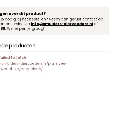
agen over dit product?
ulp nodig bij het bestellen? Neem dan gerust contact op
antenservice via
info@smulders-diervoeders.nl
of
485
. We helpen je graag!
rde producten
Failed to fetch
w.smulders-diervoeders.nl/pluimvee-
gezondheid/ongedierte/