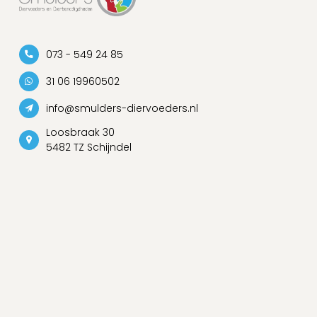
073 - 549 24 85
31 06 19960502
info@smulders-diervoeders.nl
Loosbraak 30
5482 TZ Schijndel