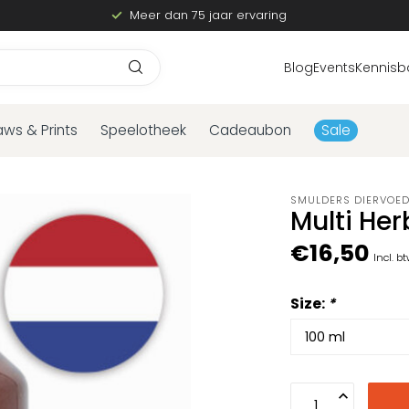
Meer dan 75 jaar ervaring
Blog
Events
Kennisb
aws & Prints
Speelotheek
Cadeaubon
Sale
SMULDERS DIERVOE
Multi Her
€16,50
Incl. b
Size:
*