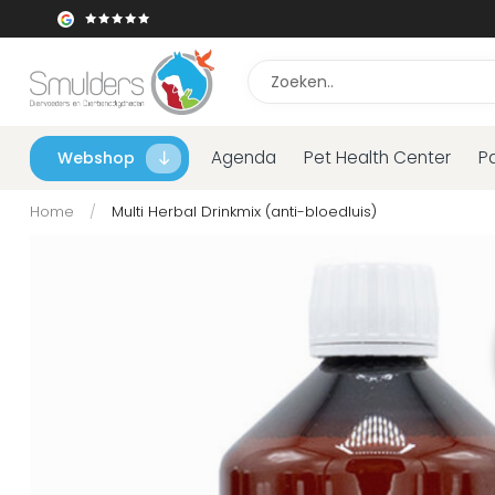
Agenda
Pet Health Center
P
Webshop
Home
/
Multi Herbal Drinkmix (anti-bloedluis)