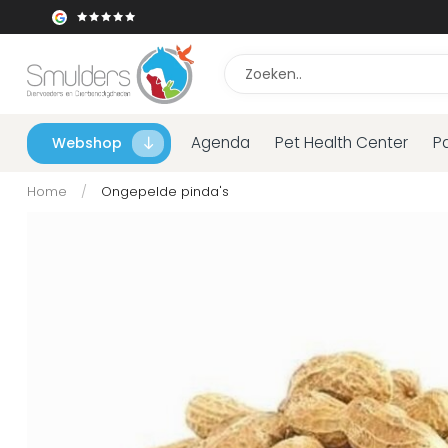
Agenda
Pet Health Center
P
Webshop
Home
/
Ongepelde pinda's