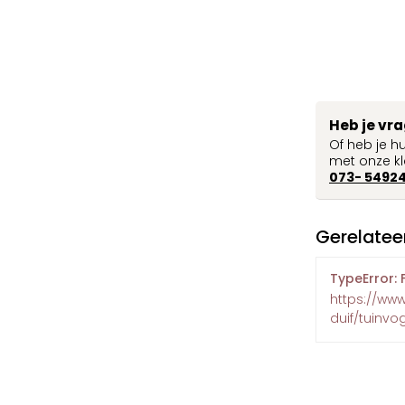
Heb je vr
Of heb je h
met onze kl
073- 5492
Gerelatee
TypeError: 
https://www
duif/tuinvo