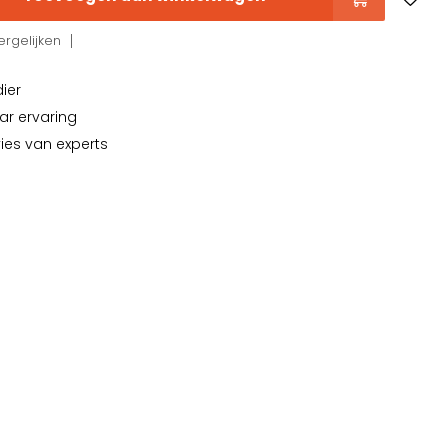
rgelijken
dier
ar ervaring
vies van experts