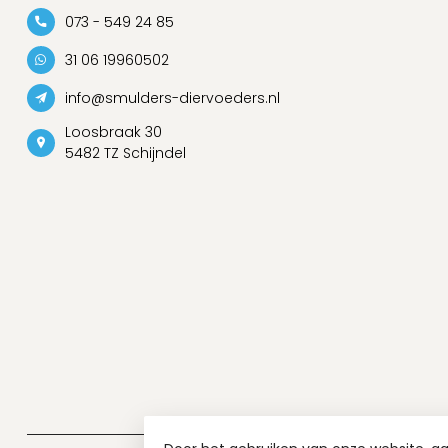
073 - 549 24 85
31 06 19960502
info@smulders-diervoeders.nl
Loosbraak 30
5482 TZ Schijndel