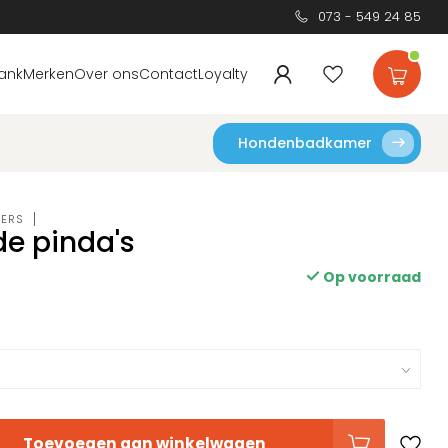
073 - 549 24 85
ank
Merken
Over ons
Contact
Loyalty
Hondenbadkamer
DERS
e pinda's
Op voorraad
Toevoegen aan winkelwagen