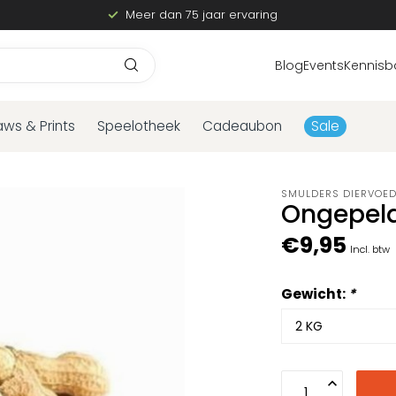
Meer dan 75 jaar ervaring
Blog
Events
Kennisb
aws & Prints
Speelotheek
Cadeaubon
Sale
SMULDERS DIERVOE
Ongepeld
€9,95
Incl. btw
Gewicht:
*