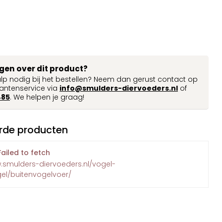
agen over dit product?
ulp nodig bij het bestellen? Neem dan gerust contact op
antenservice via
info@smulders-diervoeders.nl
of
485
. We helpen je graag!
rde producten
Failed to fetch
.smulders-diervoeders.nl/vogel-
gel/buitenvogelvoer/