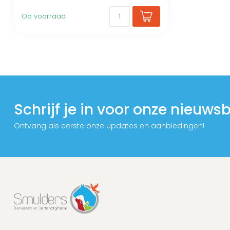
Op voorraad
Schrijf je in voor onze nieuwsb
Ontvang als eerste onze updates en aanbiedingen!