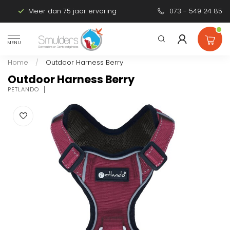
Meer dan 75 jaar ervaring
Persoonlijk advies
073 - 549 24 85
MENU
Home
/
Outdoor Harness Berry
Outdoor Harness Berry
PETLANDO