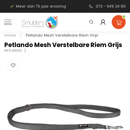
Meer dan 75 jaar ervaring
Persoonlijk advies
073 - 549 24 85
MENU
Home
/
Petlando Mesh Verstelbare Riem Grijs
Petlando Mesh Verstelbare Riem Grijs
PETLANDO