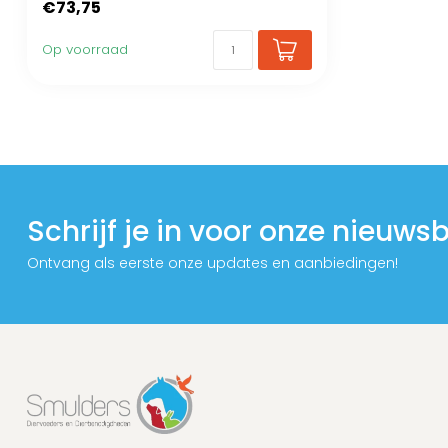
€73,75
Op voorraad
Schrijf je in voor onze nieuwsb
Ontvang als eerste onze updates en aanbiedingen!