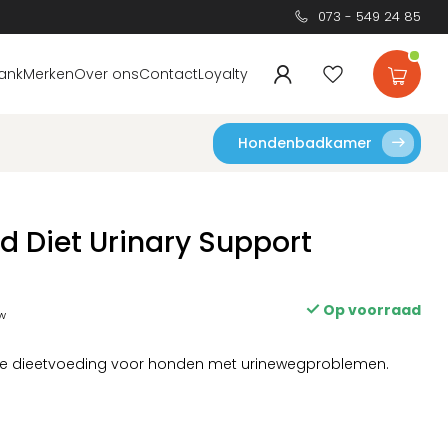
073 - 549 24 85
ank
Merken
Over ons
Contact
Loyalty
Hondenbadkamer
d Diet Urinary Support
Op voorraad
tw
nte dieetvoeding voor honden met urinewegproblemen.