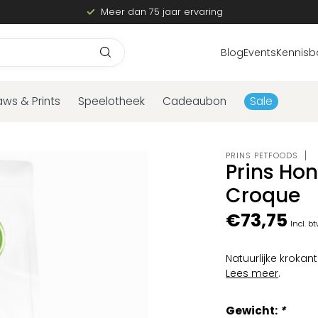
Meer dan 75 jaar ervaring
Blog
Events
Kennisb
aws & Prints
Speelotheek
Cadeaubon
Sale
PRINS PETFOODS
Prins Hon
Croque
€73,75
Incl. b
Natuurlijke kroka
Lees meer
.
Gewicht:
*