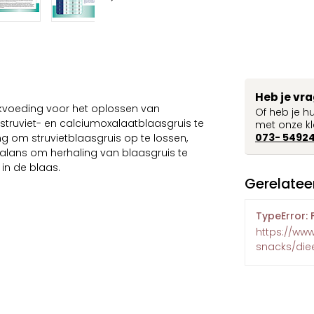
Heb je vr
okvoeding voor het oplossen van
Of heb je h
struviet- en calciumoxalaatblaasgruis te
met onze kl
073- 5492
 om struvietblaasgruis op te lossen,
lans om herhaling van blaasgruis te
in de blaas.
Gerelatee
TypeError: 
https://ww
snacks/die