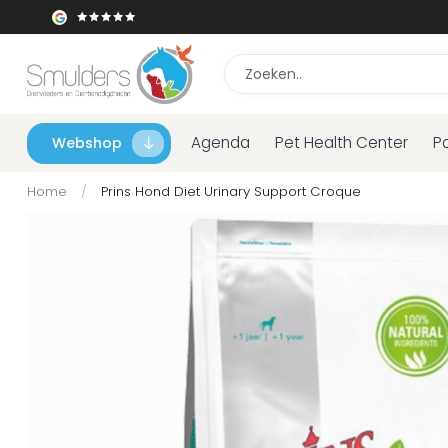
Agenda
Pet Health Center
P
Webshop
Home
/
Prins Hond Diet Urinary Support Croque