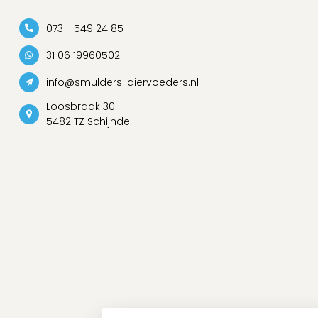
073 - 549 24 85
31 06 19960502
info@smulders-diervoeders.nl
Loosbraak 30
5482 TZ Schijndel