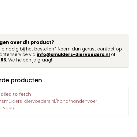
agen over dit product?
ulp nodig bij het bestellen? Neem dan gerust contact op
antenservice via
info@smulders-diervoeders.nl
of
485
. We helpen je graag!
rde producten
Failed to fetch
w.smulders-diervoeders.nl/hond/hondenvoer-
etvoer/