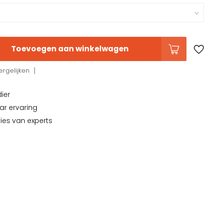
Toevoegen aan winkelwagen
rgelijken
dier
ar ervaring
vies van experts