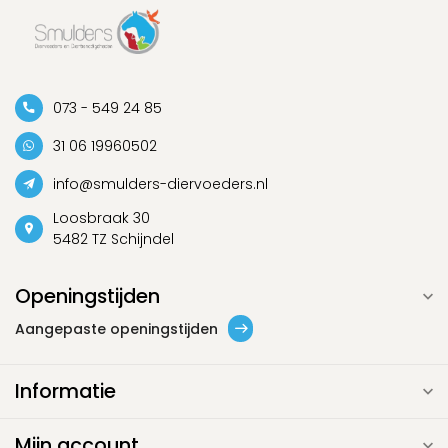
073 - 549 24 85
31 06 19960502
info@smulders-diervoeders.nl
Loosbraak 30
5482 TZ Schijndel
Openingstijden
Aangepaste openingstijden
Informatie
Mijn account