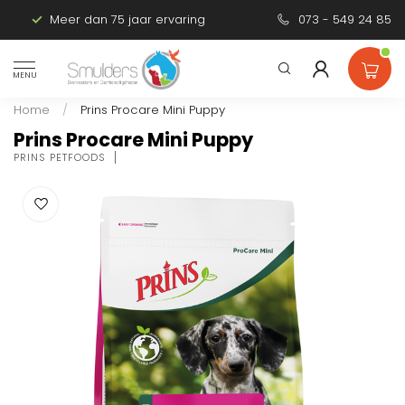
Meer dan 75 jaar ervaring
Persoonlijk advies
073 - 549 24 85
MENU
Home
/
Prins Procare Mini Puppy
Prins Procare Mini Puppy
PRINS PETFOODS