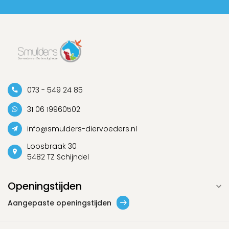
073 - 549 24 85
31 06 19960502
info@smulders-diervoeders.nl
Loosbraak 30
5482 TZ Schijndel
Openingstijden
Aangepaste openingstijden