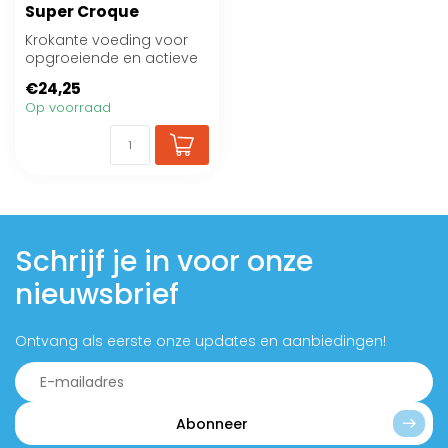
Super Croque
Krokante voeding voor
opgroeiende en actieve
volwassen honden van
€24,25
kleine rassen
Op voorraad
Schrijf je in voor onze
nieuwsbrief
Ontvang als eerste onze updates en aanbiedingen!
Abonneer