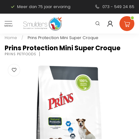
Meer dan 75 jaar ervaring
Persoonlijk advies
073 - 549 24 85
MENU
Home
/
Prins Protection Mini Super Croque
Prins Protection Mini Super Croque
PRINS PETFOODS