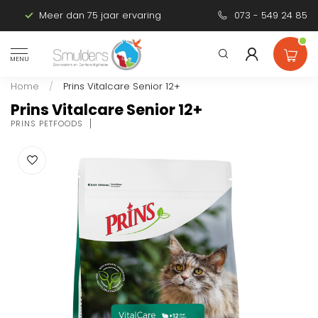
Meer dan 75 jaar ervaring
Persoonlijk advies
073 - 549 24 85
MENU
Home
/
Prins Vitalcare Senior 12+
Prins Vitalcare Senior 12+
PRINS PETFOODS