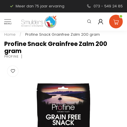
Meer dan 75 jaar ervaring
Persoonlijk advies
073 - 549 24 85
MENU
Home
/
Profine Snack Grainfree Zalm 200 gram
Profine Snack Grainfree Zalm 200
gram
PROFINE