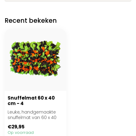
Recent bekeken
Snuffelmat 60 x 40
cm - 4
Leuke, handgemaakte
snuffelmat van 60 x 40
cm voor mentale
€29,95
uitdaging en speurple...
Op voorraad