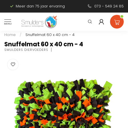
Meer dan 75 jaar ervaring
Persoonlijk advies
073 - 549 24 85
MENU
Home
/
Snuffelmat 60 x 40 cm - 4
Snuffelmat 60 x 40 cm - 4
SMULDERS DIERVOEDERS