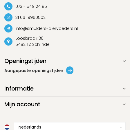
073 - 549 24 85
31 06 19960502
info@smulders-diervoeders.nl
Loosbraak 30
5482 TZ Schijndel
Openingstijden
Aangepaste openingstijden
Informatie
Mijn account