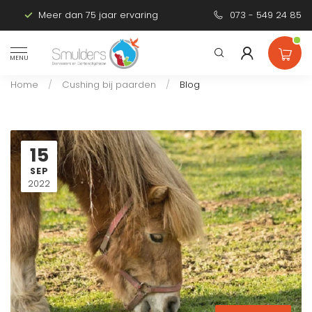
Meer dan 75 jaar ervaring
Persoonlijk advies
073 - 549 24 85
MENU
Home
/
Cushing bij paarden
/
Blog
15
SEP
2022