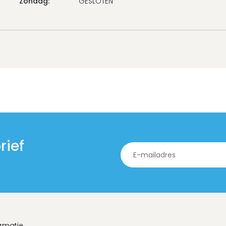
rief
ormatie