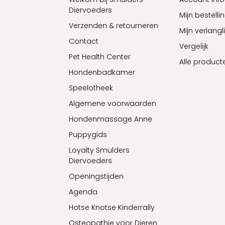
Diervoeders
Mijn bestelli
Verzenden & retourneren
Mijn verlangli
Contact
Vergelijk
Pet Health Center
Alle product
Hondenbadkamer
Speelotheek
Algemene voorwaarden
Hondenmassage Anne
Puppygids
Loyalty Smulders
Diervoeders
Openingstijden
Agenda
Hotse Knotse Kinderrally
Osteopathie voor Dieren