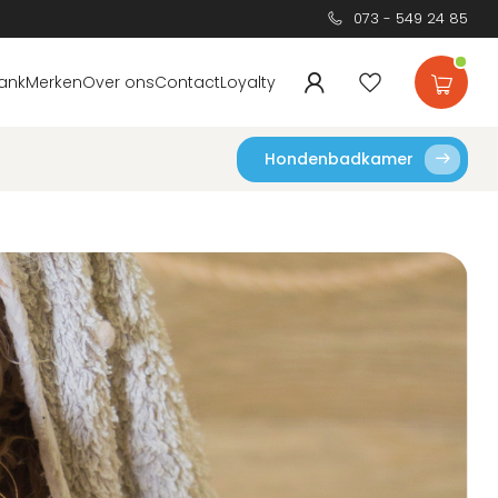
073 - 549 24 85
ank
Merken
Over ons
Contact
Loyalty
Hondenbadkamer