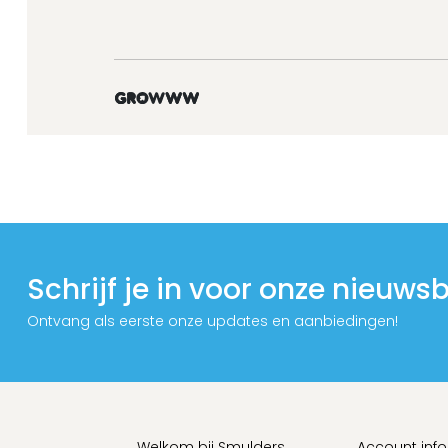
Schrijf je in voor onze nieuwsb
Ontvang als eerste onze updates en aanbiedingen!
Welkom bij Smulders
Account inf