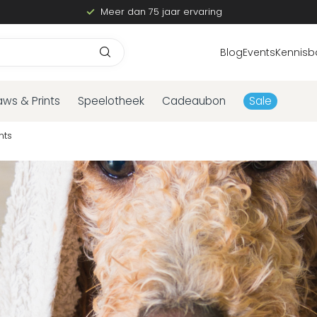
Meer dan 75 jaar ervaring
Blog
Events
Kennisb
aws & Prints
Speelotheek
Cadeaubon
Sale
nts