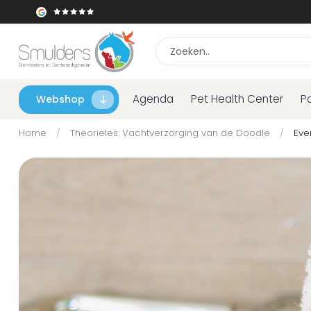
Agenda
Pet Health Center
P
Webshop
Home
/
Theorieles: Vachtverzorging van de Doodle
/
Eve