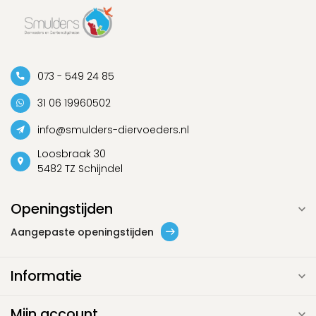
073 - 549 24 85
31 06 19960502
info@smulders-diervoeders.nl
Loosbraak 30
5482 TZ Schijndel
Openingstijden
Aangepaste openingstijden
Informatie
Mijn account