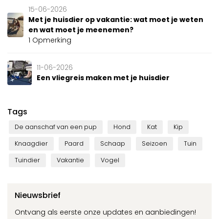
15-06-2026
Met je huisdier op vakantie: wat moet je weten
en wat moet je meenemen?
1 Opmerking
11-06-2026
Een vliegreis maken met je huisdier
Tags
De aanschaf van een pup
Hond
Kat
Kip
Knaagdier
Paard
Schaap
Seizoen
Tuin
Tuindier
Vakantie
Vogel
Nieuwsbrief
Ontvang als eerste onze updates en aanbiedingen!